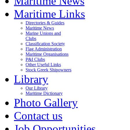
Maritime News
Maritime Links
Directories & Guides
Maritime News
Marine Unions and
Clubs
Classification Society
Flag Administration
Maritime Organisations
P&I Clubs
Other Useful Links
Stock Greek Shipowners
Library
Our Library
Maritime Dictionary
Photo Gallery
Contact us
Job Opportunities