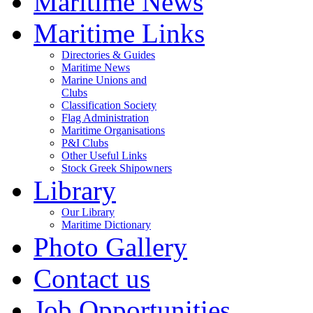
Maritime News
Maritime Links
Directories & Guides
Maritime News
Marine Unions and
Clubs
Classification Society
Flag Administration
Maritime Organisations
P&I Clubs
Other Useful Links
Stock Greek Shipowners
Library
Our Library
Maritime Dictionary
Photo Gallery
Contact us
Job Opportunities