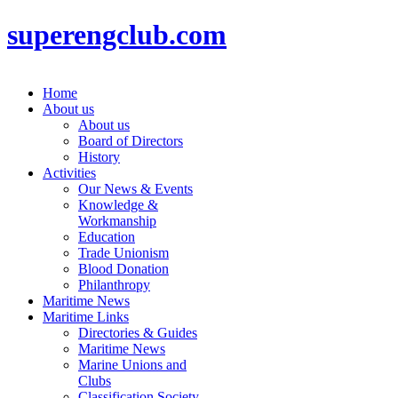
superengclub.com
Home
About us
About us
Board of Directors
History
Activities
Our News & Events
Knowledge &
Workmanship
Education
Trade Unionism
Blood Donation
Philanthropy
Maritime News
Maritime Links
Directories & Guides
Maritime News
Marine Unions and
Clubs
Classification Society